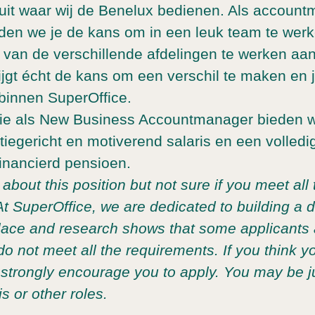
it waar wij de Benelux bedienen. Als account
eden we je de kans om in een leuk team te we
s van de verschillende afdelingen te werken aan
rijgt écht de kans om een verschil te maken en j
binnen SuperOffice.
tie als New Business Accountmanager bieden wi
atiegericht en motiverend salaris en een volledi
inancierd pensioen.
about this position but not sure if you meet all 
At SuperOffice, we are dedicated to building a d
lace and research shows that some applicants a
 do not meet all the requirements. If you think yo
e strongly encourage you to apply. You may be ju
is or other roles.