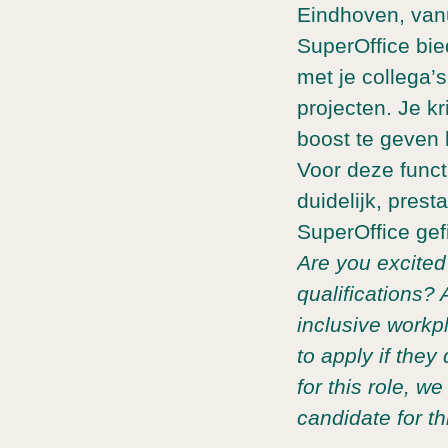
Eindhoven, vanu
SuperOffice bi
met je collega’
projecten. Je k
boost te geven 
Voor deze func
duidelijk, prest
SuperOffice gef
Are you excited 
qualifications? 
inclusive workp
to apply if they
for this role, w
candidate for th