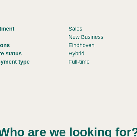
tment
Sales
New Business
ions
Eindhoven
e status
Hybrid
yment type
Full-time
Who are we looking for