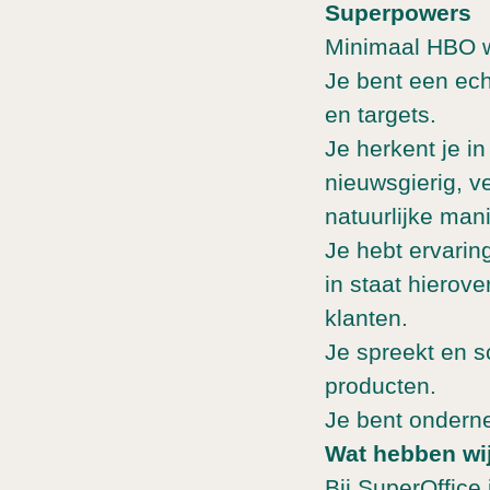
Superpowers
Minimaal HBO w
Je bent een echt
en targets.
Je herkent je i
nieuwsgierig, v
natuurlijke man
Je hebt ervarin
in staat hierov
klanten.
Je spreekt en s
producten.
Je bent ondern
Wat hebben wij
Bij SuperOffice 