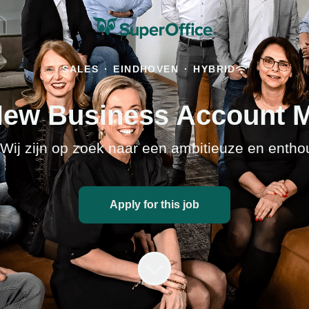
SALES
·
EINDHOVEN
·
HYBRID
New Business Account 
 Wij zijn op zoek naar een ambitieuze en enth
Apply for this job