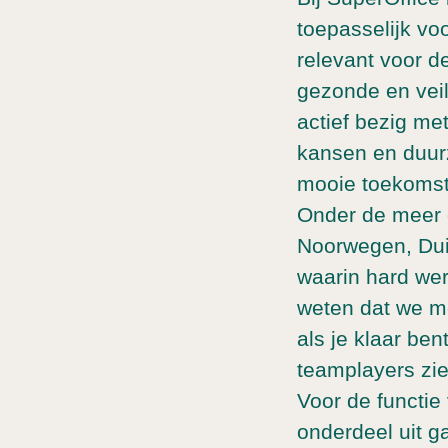
toepasselijk vo
relevant voor 
gezonde en vei
actief bezig me
kansen en duur
mooie toekomst
Onder de meer 
Noorwegen, Duit
waarin hard wer
weten dat we m
als je klaar be
teamplayers zi
Voor de functi
onderdeel uit g