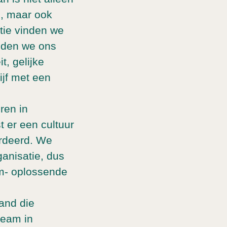
n, maar ook
tie vinden we
uden we ons
t, gelijke
jf met een
ren in
 er een cultuur
ardeerd. We
anisatie, dus
em- oplossende
and die
team in