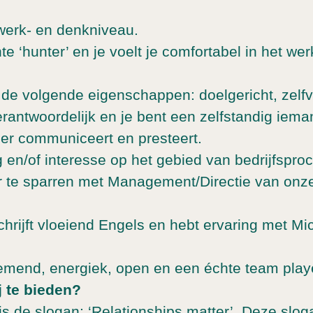
erk- en denkniveau.
e ‘hunter’ en je voelt je comfortabel in het wer
n de volgende eigenschappen: doelgericht, zelf
erantwoordelijk en je bent een zelfstandig iem
ier communiceert en presteert.
g en/of interesse op het gebied van bedrijfspr
er te sparren met Management/Directie van onze
chrijft vloeiend Engels en hebt ervaring met Mic
emend, energiek, open en een échte team play
 te bieden?
is de slogan: ‘Relationships matter’. Deze sloga