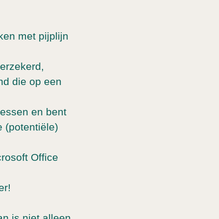
ken met pijplijn
verzekerd,
and die op een
ocessen en bent
 (potentiële)
rosoft Office
er!
n is niet alleen