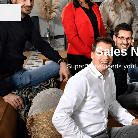
Share page
Career menu
Sales 
SuperOffice needs you!