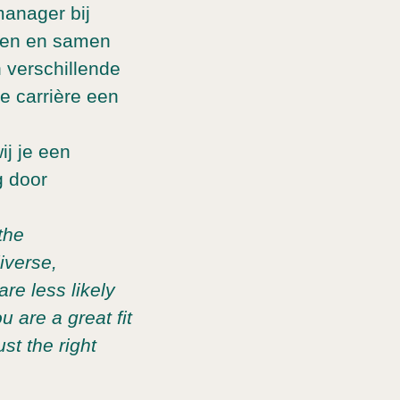
manager bij
rken en samen
 verschillende
e carrière een
j je een
g door
the
iverse,
re less likely
u are a great fit
st the right