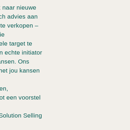
k naar nieuwe
sch advies aan
 te verkopen –
ie
le target te
 echte initiator
kansen. Ons
met jou kansen
en,
ot een voorstel
olution Selling