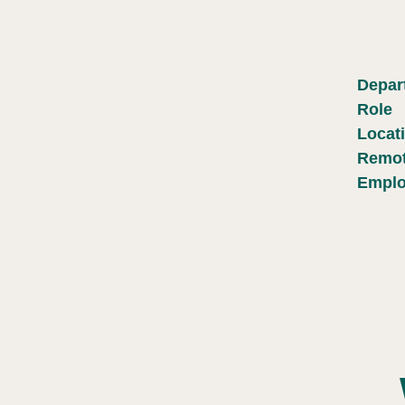
Depar
Role
Locat
Remot
Emplo