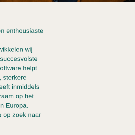
en enthousiaste
ikkelen wij
 succesvolste
oftware helpt
 sterkere
eeft inmiddels
zaam op het
in Europa.
e op zoek naar